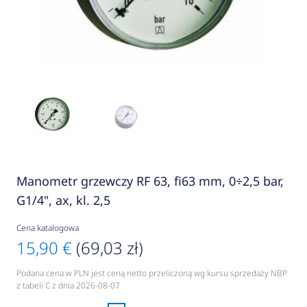
Manometr grzewczy RF 63, fi63 mm, 0÷2,5 bar,
G1/4", ax, kl. 2,5
Cena katalogowa
15,90 €
(69,03 zł)
Podana cena w PLN jest ceną netto przeliczoną wg kursu sprzedaży NBP
z tabeli C z dnia 2026-08-07