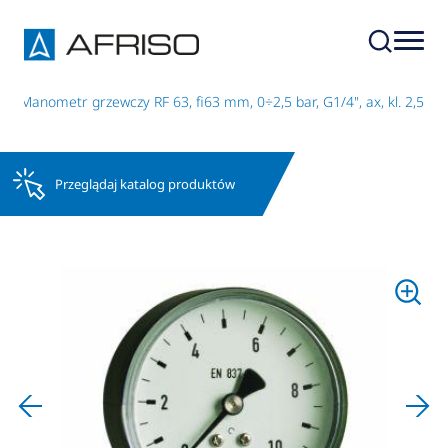
Manometr grzewczy RF 63, fi63 mm, 0÷2,5 bar, G1/4", ax, kl. 2,5
Przeglądaj katalog produktów