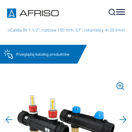
za ProCalida IN 1 1/2", rozstaw 100 mm, G1", rotametry 4÷20 l/min
Przeglądaj katalog produktów