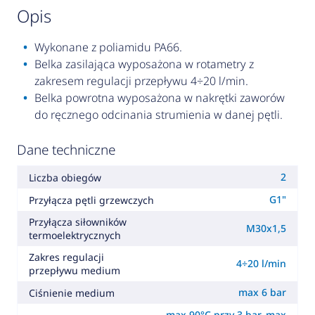
opis
Wykonane z poliamidu PA66.
Belka zasilająca wyposażona w rotametry z
zakresem regulacji przepływu 4÷20 l/min.
Belka powrotna wyposażona w nakrętki zaworów
do ręcznego odcinania strumienia w danej pętli.
Dane techniczne
2
Liczba obiegów
G1"
Przyłącza pętli grzewczych
Przyłącza siłowników
M30x1,5
termoelektrycznych
Zakres regulacji
4÷20 l/min
przepływu medium
max 6 bar
Ciśnienie medium
max 90°C przy 3 bar, max