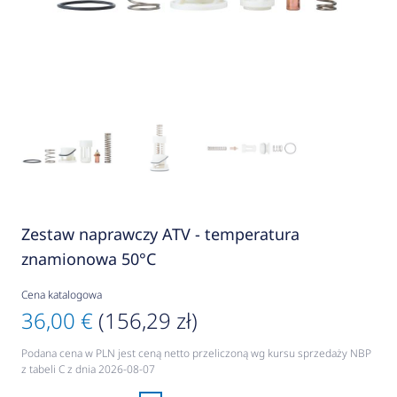
Zestaw naprawczy ATV - temperatura
znamionowa 50°C
Cena katalogowa
36,00 €
(156,29 zł)
Podana cena w PLN jest ceną netto przeliczoną wg kursu sprzedaży NBP
z tabeli C z dnia 2026-08-07