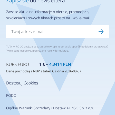
Zapisz się
do newslettera
Zawsze aktualne informacje o ofercie, promocjach,
szkoleniach i nowych filmach prosto na Twój e-mail.
TUTAJ
w RODO znajdziesz szczegółowy opis tego, w jaki sposób będziemy przetwarzać
Twoje dane osobowe, przekazane nam w formularzu.
KURS EURO
1 € =
4.3414 PLN
Dane pochodzą z NBP z tabeli C z dnia 2026-08-07
Dostosuj Cookies
RODO
Ogólne Warunki Sprzedaży i Dostaw AFRISO Sp. z o.o.