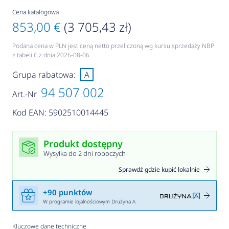
Cena katalogowa
853,00 €
(3 705,43 zł)
Podana cena w PLN jest ceną netto przeliczoną wg kursu sprzedaży NBP
z tabeli C z dnia 2026-08-06
Grupa rabatowa:
A
94 507 002
Art.-Nr
Kod EAN: 5902510014445
Produkt dostępny
Wysyłka do 2 dni roboczych
Sprawdź gdzie kupić lokalnie
+90 punktów
W programie lojalnościowym Drużyna A
Kluczowe dane techniczne