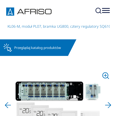
stwa KL06-M, moduł PL07, bramka UG800, cztery regulatory SQ610
Przeglądaj katalog produktów