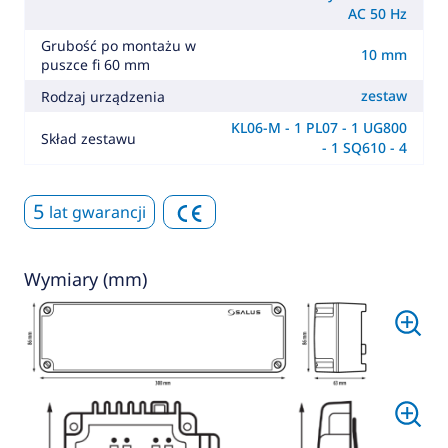
AC 50 Hz
Grubość po montażu w
10 mm
puszce fi 60 mm
zestaw
Rodzaj urządzenia
KL06-M - 1 PL07 - 1 UG800
Skład zestawu
- 1 SQ610 - 4
5
lat gwarancji
Wymiary (mm)