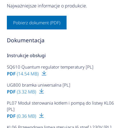
Najważniejsze informacje o produkcie.
Pobierz dokument (PDF)
Dokumentacja
Instrukcje obsługi
SQ610 Quantum regulator temperatury [PL]
PDF
(14.54 MB)
UG800 bramka uniwersalna [PL]
PDF
(3.32 MB)
PL07 Moduł sterowania kotłem i pompą do listwy KL06
[PL]
PDF
(0.36 MB)
KL06 Przewodowa listwa sterująca (6 stref ) 230V [PL]