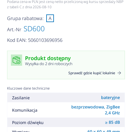
Podana cena w PLN jest ceną netto przeliczoną wg kursu sprzedaży NBP
z tabeli C z dnia 2026-08-10
Grupa rabatowa:
A
SD600
Art.-Nr
Kod EAN: 5060103696956
Produkt dostępny
Wysyłka do 2 dni roboczych
Sprawdź gdzie kupić lokalnie
Kluczowe dane techniczne
bateryjne
Zasilanie
bezprzewodowa, ZigBee
Komunikacja
2,4 GHz
≥ 85 dB
Poziom dźwięku
60 x 60 x 49 mm
Wymiary