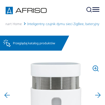
enia Smart Home
Inteligentny czujnik dymu sieci ZigBee, bateryjny
Przeglądaj katalog produktów