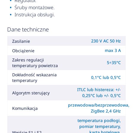
Regulator.
Śruby montażowe.
Instrukcja obsługi.
Dane techniczne
230 V AC 50 Hz
Zasilanie
max 3 A
Obciążenie
Zakres regulacji
5÷35°C
temperatury powietrza
Dokładność wskazania
0,1°C lub 0,5°C
temperatury
ITLC lub histereza: +/-
Algorytm sterujący
0,25°C lub +/- 0,5°C
przewodowa/bezprzewodowa,
Komunikacja
ZigBee 2,4 GHz
temperatura podłogi,
pomiar temperatury,
karta hotelowa,
Wejście S1 i S2