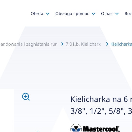
Oferta
Obsługa i pomoc
O nas
Roz
Katalog AFRISO
Zapytania ofertowe
AFRISO
Katalog SALUS Controls
Obsługa zamówień
Kariera
pandowania i zagniatania rur
7.01.b. Kielicharki
Kielicharka
Katalog Mastercool
Reklamacje
Media o na
Histor
Wyprzedaże
Wsparcie techniczne
Grupa
Promocje
Serwis urządzeń
Wyróż
Do pobrania
Gdzie kupić?
Polityk
Kielicharka na 6 
Klienci OEM
Kadra
3/8", 1/2", 5/8", 
Zgłoś 