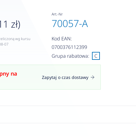
Art.-Nr
70057-A
11 zł)
Kod EAN:
zeliczoną wg kursu
08-07
0700376112399
Grupa rabatowa:
C
pny na
Zapytaj o czas dostawy