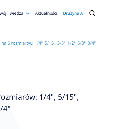
wój i wiedza
Aktualności
Drużyna A
Filmy poradnikowe
Konfiguratory
 na 6 rozmiarów: 1/4", 5/15", 3/8", 1/2", 5/8", 3/4"
s
ia
 AFRISO
nienia
a jakości
rozmiarów: 1/4", 5/15",
 Zarządzająca
3/4"
naruszenie