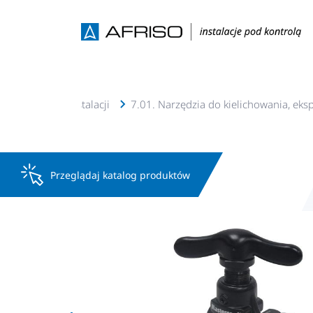
owy i obsługi instalacji
7.01. Narzędzia do kielichowania, eks
Przeglądaj katalog produktów