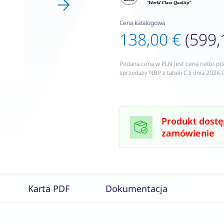
Cena katalogowa
138,00 €
(599,
Podana cena w PLN jest ceną netto pr
sprzedaży NBP z tabeli C z dnia 2026-
Produkt dostę
zamówienie
Karta PDF
Dokumentacja