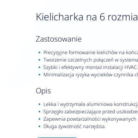
Kielicharka na 6 rozmiar
zastosowanie
Precyzyjne formowanie kielichów na końc
Tworzenie szczelnych połączeń w systemac
Szybki i efektywny montaż instalacji HVAC.
Minimalizacja ryzyka wycieków czynnika c
opis
Lekka i wytrzymała aluminiowa konstrukcj
Sprzęgło zabezpieczające przed uszkodzen
Zapewnia powtarzalności wykonywanych k
Długa żywotność narzędzia.