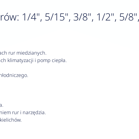
ów: 1/4", 5/15", 3/8", 1/2", 5/8"
ach rur miedzianych.
h klimatyzacji i pomp ciepła.
hłodniczego.
a.
iem rur i narzędzia.
ielichów.