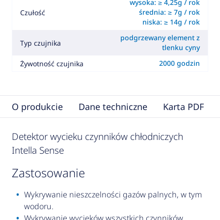
wysoka: ≥ 4,25g / rok
średnia: ≥ 7g / rok
Czułość
niska: ≥ 14g / rok
podgrzewany element z
Typ czujnika
tlenku cyny
2000 godzin
Żywotność czujnika
O produkcie
Dane techniczne
Karta PDF
Detektor wycieku czynników chłodniczych
Intella Sense
zastosowanie
Wykrywanie nieszczelności gazów palnych, w tym
wodoru.
Wykrywanie wycieków wszystkich czynników