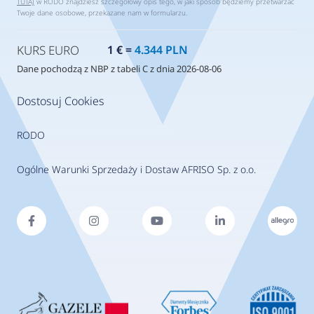
TUTAJ
w RODO znajdziesz szczegółowy opis tego, w jaki sposób będziemy przetwarzać
Twoje dane osobowe, przekazane nam w formularzu.
KURS EURO
1 € =
4.344 PLN
Dane pochodzą z NBP z tabeli C z dnia 2026-08-06
Dostosuj Cookies
RODO
Ogólne Warunki Sprzedaży i Dostaw AFRISO Sp. z o.o.