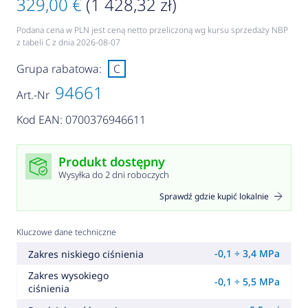
329,00 €
(1 428,32 zł)
Podana cena w PLN jest ceną netto przeliczoną wg kursu sprzedaży NBP
z tabeli C z dnia 2026-08-07
Grupa rabatowa:
C
94661
Art.-Nr
Kod EAN: 0700376946611
Produkt dostępny
Wysyłka do 2 dni roboczych
Sprawdź gdzie kupić lokalnie
Kluczowe dane techniczne
-0,1 ÷ 3,4 MPa
Zakres niskiego ciśnienia
Zakres wysokiego
-0,1 ÷ 5,5 MPa
ciśnienia