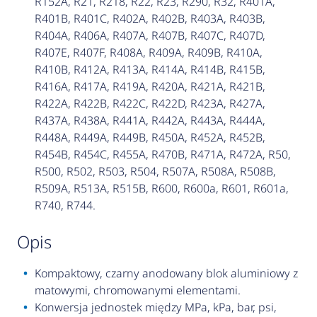
R152A, R21, R218, R22, R23, R290, R32, R401A,
R401B, R401C, R402A, R402B, R403A, R403B,
R404A, R406A, R407A, R407B, R407C, R407D,
R407E, R407F, R408A, R409A, R409B, R410A,
R410B, R412A, R413A, R414A, R414B, R415B,
R416A, R417A, R419A, R420A, R421A, R421B,
R422A, R422B, R422C, R422D, R423A, R427A,
R437A, R438A, R441A, R442A, R443A, R444A,
R448A, R449A, R449B, R450A, R452A, R452B,
R454B, R454C, R455A, R470B, R471A, R472A, R50,
R500, R502, R503, R504, R507A, R508A, R508B,
R509A, R513A, R515B, R600, R600a, R601, R601a,
R740, R744.
opis
Kompaktowy, czarny anodowany blok aluminiowy z
matowymi, chromowanymi elementami.
Konwersja jednostek między MPa, kPa, bar, psi,