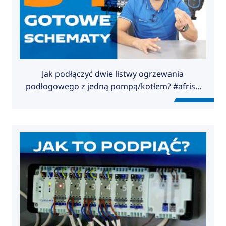
Jak podłączyć dwie listwy ogrzewania
podłogowego z jedną pompą/kotłem? #afriso
#salus #smarthome