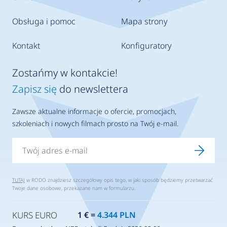
Obsługa i pomoc
Mapa strony
Kontakt
Konfiguratory
Zostańmy w kontakcie!
Zapisz się
do newslettera
Zawsze aktualne informacje o ofercie, promocjach,
szkoleniach i nowych filmach prosto na Twój e-mail.
TUTAJ
w RODO znajdziesz szczegółowy opis tego, w jaki sposób będziemy przetwarzać
Twoje dane osobowe, przekazane nam w formularzu.
KURS EURO
1 € =
4.344 PLN