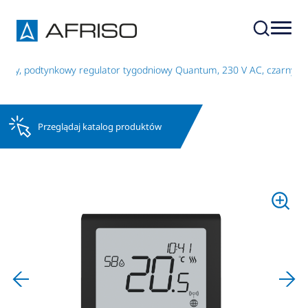
wy, podtynkowy regulator tygodniowy Quantum, 230 V AC, czarny
Przeglądaj katalog produktów