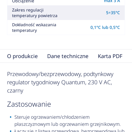
max 3 A
Obciążenie
Zakres regulacji
5÷35°C
temperatury powietrza
Dokładność wskazania
0,1°C lub 0,5°C
temperatury
O produkcie
Dane techniczne
Karta PDF
Przewodowy/bezprzewodowy, podtynkowy
regulator tygodniowy Quantum, 230 V AC,
czarny
zastosowanie
Steruje ogrzewaniem/chłodzeniem
płaszczyznowym lub ogrzewaniem grzejnikowym.
Łączy się z listwą przewodową, bezprzewodową lub