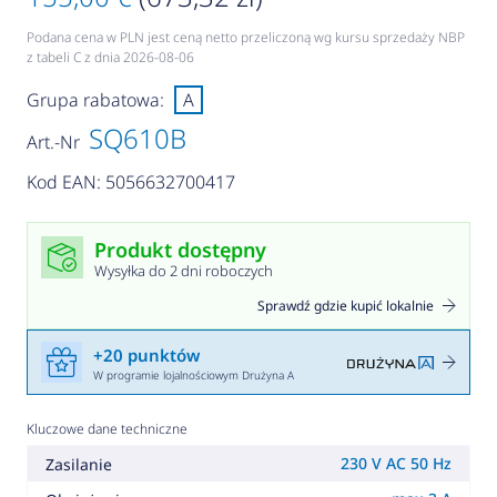
Podana cena w PLN jest ceną netto przeliczoną wg kursu sprzedaży NBP
z tabeli C z dnia 2026-08-06
Grupa rabatowa:
A
SQ610B
Art.-Nr
Kod EAN: 5056632700417
Produkt dostępny
Wysyłka do 2 dni roboczych
Sprawdź gdzie kupić lokalnie
+20 punktów
W programie lojalnościowym Drużyna A
Kluczowe dane techniczne
230 V AC 50 Hz
Zasilanie