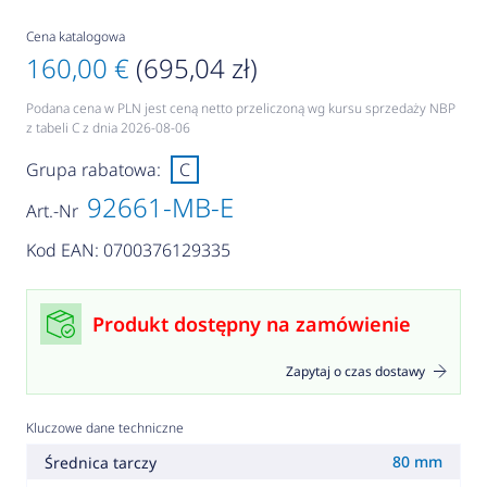
Cena katalogowa
160,00 €
(695,04 zł)
Podana cena w PLN jest ceną netto przeliczoną wg kursu sprzedaży NBP
z tabeli C z dnia 2026-08-06
Grupa rabatowa:
C
92661-MB-E
Art.-Nr
Kod EAN: 0700376129335
Produkt dostępny na zamówienie
Zapytaj o czas dostawy
Kluczowe dane techniczne
80 mm
Średnica tarczy