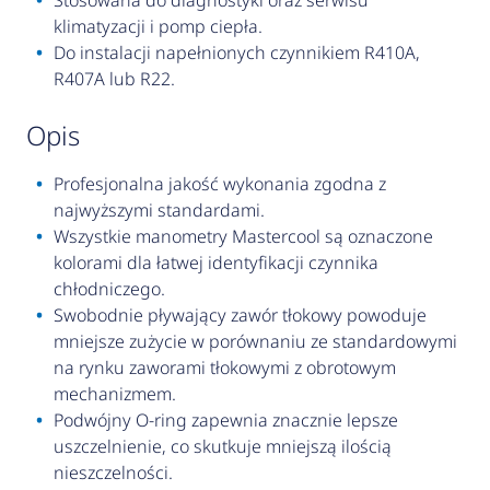
Stosowana do diagnostyki oraz serwisu
klimatyzacji i pomp ciepła.
Do instalacji napełnionych czynnikiem R410A,
R407A lub R22.
opis
Profesjonalna jakość wykonania zgodna z
najwyższymi standardami.
Wszystkie manometry Mastercool są oznaczone
kolorami dla łatwej identyfikacji czynnika
chłodniczego.
Swobodnie pływający zawór tłokowy powoduje
mniejsze zużycie w porównaniu ze standardowymi
na rynku zaworami tłokowymi z obrotowym
mechanizmem.
Podwójny O-ring zapewnia znacznie lepsze
uszczelnienie, co skutkuje mniejszą ilością
nieszczelności.