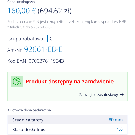
Cena katalogowa
160,00 €
(694,62 zł)
Podana cena w PLN jest ceną netto przeliczoną wg kursu sprzedaży NBP
z tabeli C z dnia 2026-08-07
Grupa rabatowa:
C
92661-EB-E
Art.-Nr
Kod EAN: 0700376119343
Produkt dostępny na zamówienie
Zapytaj o czas dostawy
Kluczowe dane techniczne
80 mm
Średnica tarczy
1,6
Klasa dokładności