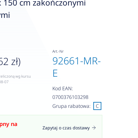
x 150 cm zakończonymi
ymi
Art.-Nr
92661-MR-
62 zł)
E
zeliczoną wg kursu
08-07
Kod EAN:
0700376103298
Grupa rabatowa:
C
pny na
Zapytaj o czas dostawy