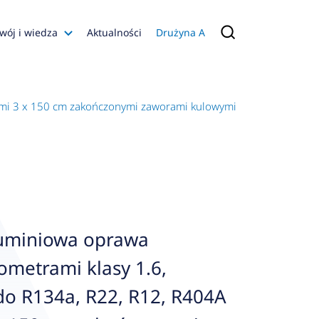
wój i wiedza
Aktualności
Drużyna A
Filmy poradnikowe
Konfiguratory
mi 3 x 150 cm zakończonymi zaworami kulowymi
s
ia
 AFRISO
nienia
a jakości
uminiowa oprawa
 Zarządzająca
metrami klasy 1.6,
naruszenie
do R134a, R22, R12, R404A