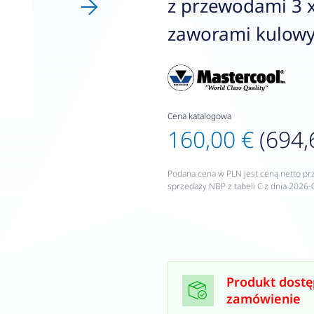
z przewodami 3 
zaworami kulow
Cena katalogowa
160,00 €
(694,
Podana cena w PLN jest ceną netto pr
sprzedaży NBP z tabeli C z dnia 2026-
Produkt dostę
zamówienie