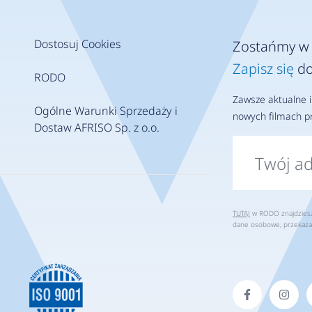
Dostosuj Cookies
Zostańmy w 
Zapisz się
do
RODO
Zawsze aktualne i
Ogólne Warunki Sprzedaży i
nowych filmach pr
Dostaw AFRISO Sp. z o.o.
TUTAJ
w RODO znajdziesz 
dane osobowe, przekaza