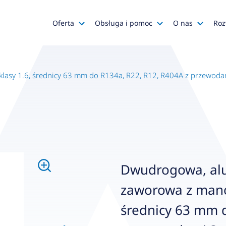
Oferta
Obsługa i pomoc
O nas
Roz
Katalog AFRISO
Zapytania ofertowe
AFRISO
Katalog SALUS Controls
Obsługa zamówień
Kariera
asy 1.6, średnicy 63 mm do R134a, R22, R12, R404A z przewoda
Katalog Mastercool
Reklamacje
Media o na
Histor
Wyprzedaże
Wsparcie techniczne
Grupa
Promocje
Serwis urządzeń
Wyróż
Do pobrania
Gdzie kupić?
Polityk
Dwudrogowa, al
Klienci OEM
Kadra
zaworowa z mano
Zgłoś 
średnicy 63 mm 