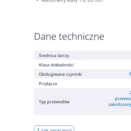
Manometry klasy 1.6, 63 mm.
Dane techniczne
Średnica tarczy
Klasa dokładności
Obsługiwane czynniki
Przyłącza
przewod
Typ przewodów
zakończony
1
rok gwarancji