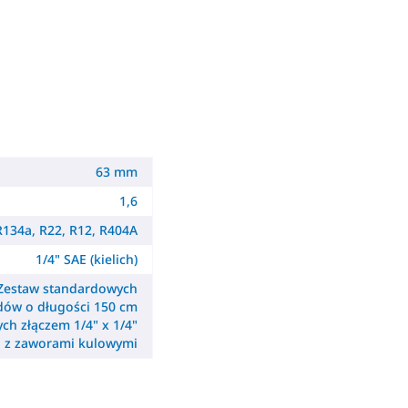
63 mm
1,6
R134a, R22, R12, R404A
1/4" SAE (kielich)
Zestaw standardowych
ów o długości 150 cm
ch złączem 1/4" x 1/4"
z zaworami kulowymi