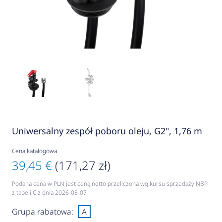
Uniwersalny zespół poboru oleju, G2", 1,76 m
Cena katalogowa
39,45 €
(171,27 zł)
Podana cena w PLN jest ceną netto przeliczoną wg kursu sprzedaży NBP
z tabeli C z dnia 2026-08-07
Grupa rabatowa:
A