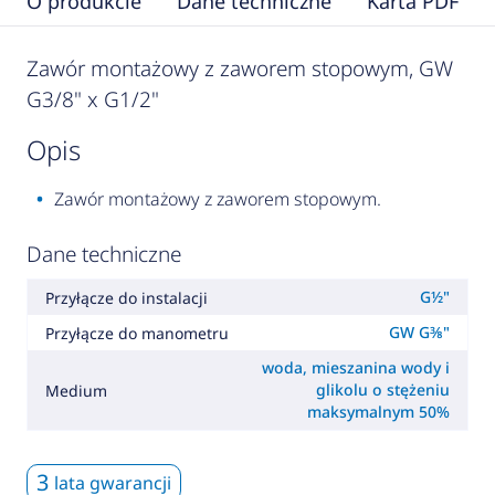
O produkcie
Dane techniczne
Karta PDF
Zawór montażowy z zaworem stopowym, GW
G3/8" x G1/2"
opis
Zawór montażowy z zaworem stopowym.
Dane techniczne
G½"
Przyłącze do instalacji
GW G⅜"
Przyłącze do manometru
woda, mieszanina wody i
glikolu o stężeniu
Medium
maksymalnym 50%
3
lata gwarancji