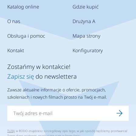
Katalog online
Gdzie kupić
O nas
Drużyna A
Obsługa i pomoc
Mapa strony
Kontakt
Konfiguratory
Zostańmy w kontakcie!
Zapisz się
do newslettera
Zawsze aktualne informacje o ofercie, promocjach,
szkoleniach i nowych filmach prosto na Twój e-mail.
TUTAJ
w RODO znajdziesz szczegółowy opis tego, w jaki sposób będziemy przetwarzać
Twoje dane osobowe, przekazane nam w formularzu.