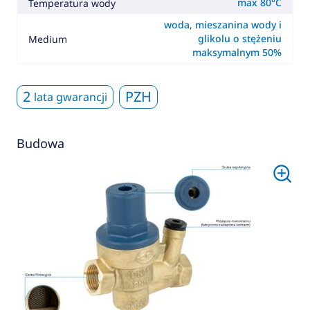
max 80°C
Temperatura wody
woda, mieszanina wody i
glikolu o stężeniu
Medium
maksymalnym 50%
2
PZH
lata gwarancji
Budowa