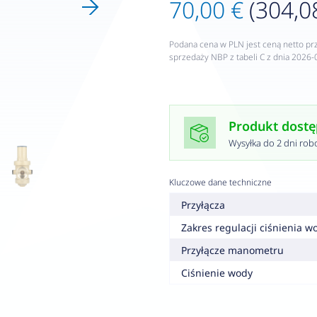
70,00 €
(304,08
Podana cena w PLN jest ceną netto pr
sprzedaży NBP z tabeli C z dnia 2026-
Produkt dost
Wysyłka do 2 dni rob
Kluczowe dane techniczne
Przyłącza
Zakres regulacji ciśnienia w
Przyłącze manometru
Ciśnienie wody