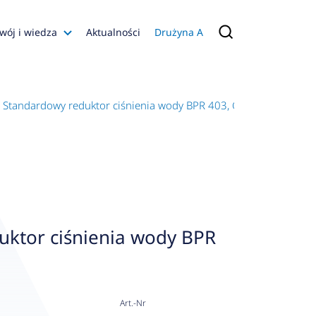
wój i wiedza
Aktualności
Drużyna A
Filmy poradnikowe
Konfiguratory
Standardowy reduktor ciśnienia wody BPR 403, GW G1"
s
ia
 AFRISO
nienia
a jakości
uktor ciśnienia wody BPR
 Zarządzająca
naruszenie
Art.-Nr