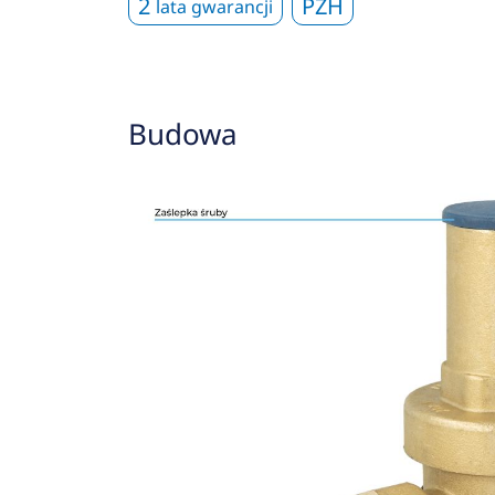
2
PZH
lata gwarancji
Budowa