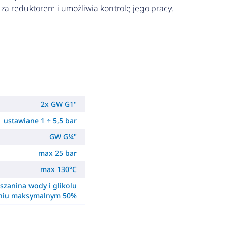
a reduktorem i umożliwia kontrolę jego pracy.
2x GW G1"
ustawiane 1 ÷ 5,5 bar
GW G¼"
max 25 bar
max 130°C
szanina wody i glikolu
eniu maksymalnym 50%