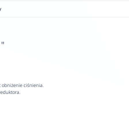
y
1"
obniżenie ciśnienia.
reduktora.