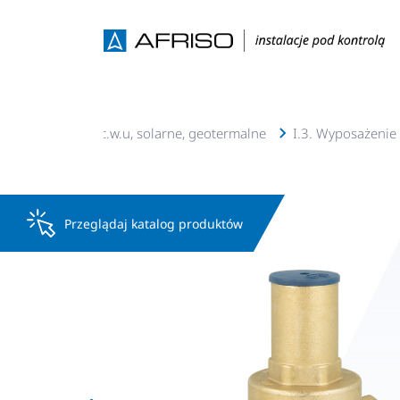
I. Instalacje c.o., c.w.u, solarne, geotermalne
I.3. Wyposażenie 
Przeglądaj katalog produktów