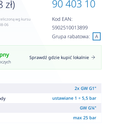
90 403 10
 zł)
Kod EAN:
zeliczoną wg kursu
08-06
5902510013899
Grupa rabatowa:
A
ępny
Sprawdź gdzie kupić lokalnie
oczych
2x GW G1"
ustawiane 1 ÷ 5,5 bar
ody
GW G¼"
max 25 bar