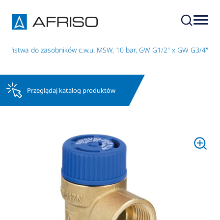
czeństwa do zasobników c.w.u. MSW, 10 bar, GW G1/2" x GW G3/4"
Przeglądaj katalog produktów