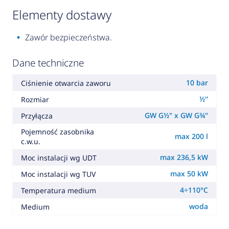
elementy dostawy
Zawór bezpieczeństwa.
Dane techniczne
10 bar
Ciśnienie otwarcia zaworu
½''
Rozmiar
GW G½" x GW G¾"
Przyłącza
Pojemność zasobnika
max 200 l
c.w.u.
max 236,5 kW
Moc instalacji wg UDT
max 50 kW
Moc instalacji wg TUV
4÷110°C
Temperatura medium
woda
Medium