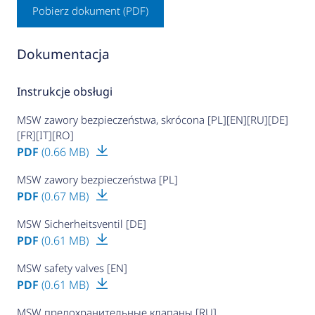
Pobierz dokument (PDF)
Dokumentacja
Instrukcje obsługi
MSW zawory bezpieczeństwa, skrócona [PL][EN][RU][DE]
[FR][IT][RO]
PDF
(0.66 MB)
MSW zawory bezpieczeństwa [PL]
PDF
(0.67 MB)
MSW Sicherheitsventil [DE]
PDF
(0.61 MB)
MSW safety valves [EN]
PDF
(0.61 MB)
MSW предохранительные клапаны [RU]