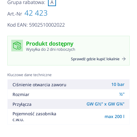
Grupa rabatowa:
A
42 423
Art.-Nr
Kod EAN: 5902510002022
Produkt dostępny
Wysyłka do 2 dni roboczych
Sprawdź gdzie kupić lokalnie
Kluczowe dane techniczne
10 bar
Ciśnienie otwarcia zaworu
½''
Rozmiar
GW G½" x GW G¾"
Przyłącza
Pojemność zasobnika
max 200 l
c.w.u.