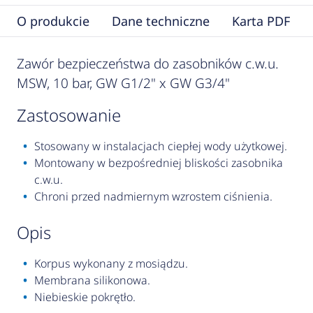
O produkcie
Dane techniczne
Karta PDF
Zawór bezpieczeństwa do zasobników c.w.u.
MSW, 10 bar, GW G1/2" x GW G3/4"
zastosowanie
Stosowany w instalacjach ciepłej wody użytkowej.
Montowany w bezpośredniej bliskości zasobnika
c.w.u.
Chroni przed nadmiernym wzrostem ciśnienia.
opis
Korpus wykonany z mosiądzu.
Membrana silikonowa.
Niebieskie pokrętło.