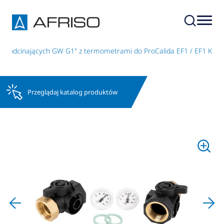
w odcinających GW G1" z termometrami do ProCalida EF1 / EF1 K
Przeglądaj katalog produktów