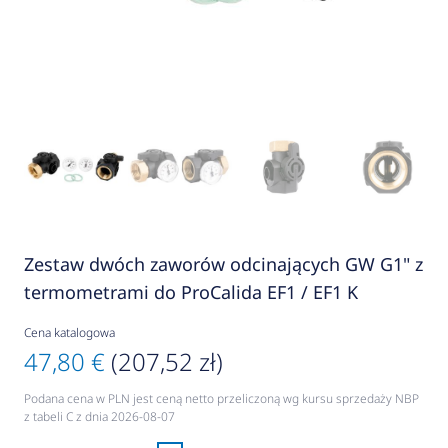
Zestaw dwóch zaworów odcinających GW G1" z
termometrami do ProCalida EF1 / EF1 K
Cena katalogowa
47,80 €
(207,52 zł)
Podana cena w PLN jest ceną netto przeliczoną wg kursu sprzedaży NBP
z tabeli C z dnia 2026-08-07