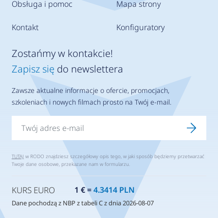
Obsługa i pomoc
Mapa strony
Kontakt
Konfiguratory
Zostańmy w kontakcie!
Zapisz się
do newslettera
Zawsze aktualne informacje o ofercie, promocjach,
szkoleniach i nowych filmach prosto na Twój e-mail.
TUTAJ
w RODO znajdziesz szczegółowy opis tego, w jaki sposób będziemy przetwarzać
Twoje dane osobowe, przekazane nam w formularzu.
KURS EURO
1 € =
4.3414 PLN
Dane pochodzą z NBP z tabeli C z dnia 2026-08-07