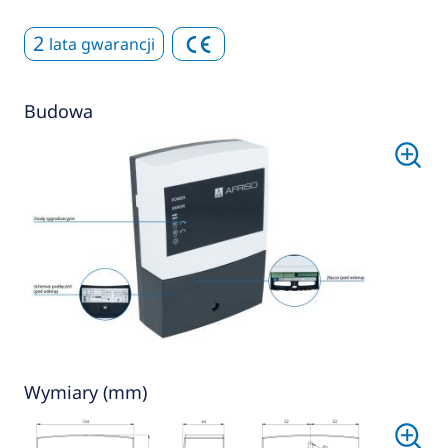
2
lata gwarancji
Budowa
Wymiary (mm)