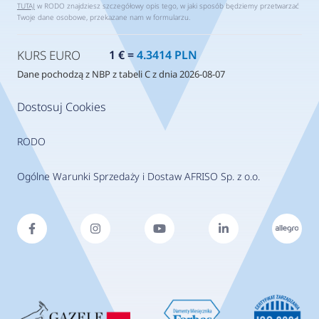
TUTAJ
w RODO znajdziesz szczegółowy opis tego, w jaki sposób będziemy przetwarzać
Twoje dane osobowe, przekazane nam w formularzu.
KURS EURO
1 € =
4.3414 PLN
Dane pochodzą z NBP z tabeli C z dnia 2026-08-07
Dostosuj Cookies
RODO
Ogólne Warunki Sprzedaży i Dostaw AFRISO Sp. z o.o.