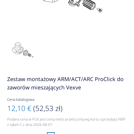
Zestaw montażowy ARM/ACT/ARC ProClick do
zaworów mieszających Vexve
Cena katalogowa
12,10 €
(52,53 zł)
Podana cena w PLN jest ceną netto przeliczoną wg kursu sprzedaży NBP
z tabeli C z dnia 2026-08-07