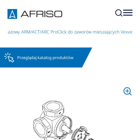
ontażowy ARM/ACT/ARC ProClick do zaworów mieszających Vexve
Przeglądaj katalog produktów