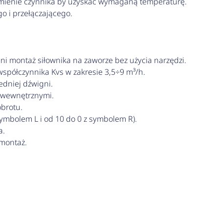
mienie czynnika by uzyskać wymaganą temperaturę.
o i przełączającego.
i montaż siłownika na zaworze bez użycia narzędzi.
spółczynnika Kvs w zakresie 3,5÷9 m³/h.
dniej dźwigni.
 wewnętrznymi.
brotu.
symbolem L i od 10 do 0 z symbolem R).
a.
 montaż.