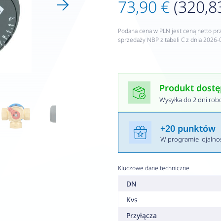
73,90 €
(320,83
Podana cena w PLN jest ceną netto pr
sprzedaży NBP z tabeli C z dnia 2026-
Produkt dost
Wysyłka do 2 dni rob
+20 punktów
W programie lojaln
Kluczowe dane techniczne
DN
Kvs
Przyłącza