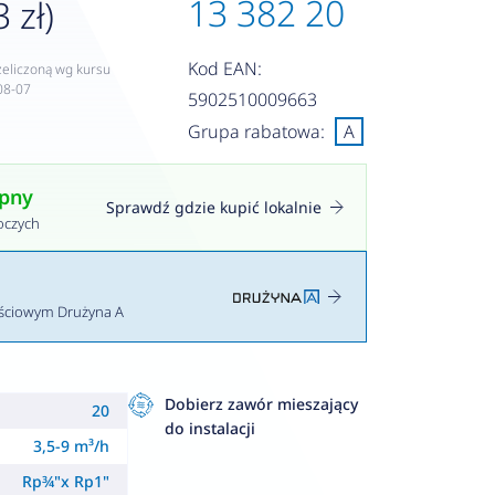
13 382 20
 zł)
Kod EAN:
zeliczoną wg kursu
08-07
5902510009663
Grupa rabatowa:
A
ępny
Sprawdź gdzie kupić lokalnie
oczych
ościowym Drużyna A
Dobierz zawór mieszający
20
do instalacji
3,5-9 m³/h
Rp¾"x Rp1"