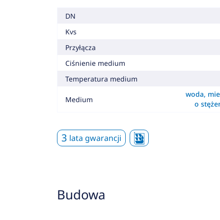
DN
Kvs
Przyłącza
Ciśnienie medium
Temperatura medium
woda, mie
Medium
o stęż
3
lata gwarancji
Budowa