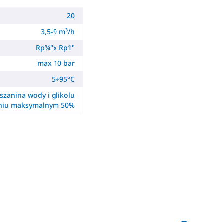
20
3,5-9 m³/h
Rp¾"x Rp1"
max 10 bar
5÷95°C
szanina wody i glikolu
eniu maksymalnym 50%