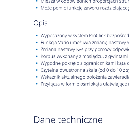
Miesza w odpowiednich proporcjach stru
Może pełnić funkcję zaworu rozdzielająceg
opis
Wyposażony w system ProClick bezpośredn
Funkcja Vario umożliwia zmianę nastawy w
Zmiana nastawy Kvs przy pomocy odpowie
Korpus wykonany z mosiądzu, z gwintami
Wygodne pokrętło z ogranicznikami kąta o
Czytelna dwustronna skala (od 0 do 10 z 
Wskaźnik aktualnego położenia zawieradł
Przyłącza w formie ośmiokąta ułatwiające
Dane techniczne