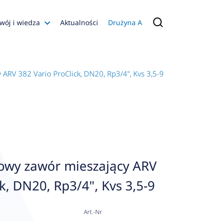
wój i wiedza
Aktualności
Drużyna A
Filmy poradnikowe
Konfiguratory
ARV 382 Vario ProClick, DN20, Rp3/4", Kvs 3,5-9
s
ia
 AFRISO
nienia
a jakości
owy zawór mieszający ARV
 Zarządzająca
k, DN20, Rp3/4", Kvs 3,5-9
naruszenie
Art.-Nr