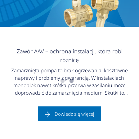
Zawór AAV – ochrona instalacji, która robi
różnicę
Zamarznięta pompa to brak ogrzewania, kosztowne
naprawy i problemy z gwarancją. W instalacjach
monoblok nawet krótka przerwa w zasilaniu może
doprowadzić do zamarznięcia medium. Skutki to
uszkodzenia wymiennika i całego układu. Sprawdź,
jak skutecznie zabezpieczyć instalację, zanim zrobi
Dowiedz się więcej
się naprawdę zimno.